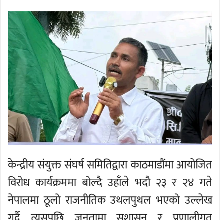
केन्द्रीय संयुक्त संघर्ष समितिद्वारा काठमाडौंमा आयोजित
विरोध कार्यक्रममा बोल्दै उहाँले भदौ २३ र २४ गते
नेपालमा ठूलो राजनीतिक उथलपुथल भएको उल्लेख
गर्दै त्यसपछि जनतामा सुशासन र प्रणालीगत