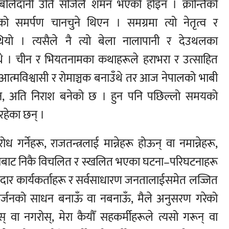
लिदानी उति सजिलै शमन भएको होइन । क्रान्तिको
िको समर्पण चानचुने थिएन । समग्रमा त्यो नेतृत्व र
थियो । त्यसैले नै त्यो बेला नालापानी र देउथलका
्थे । चीन र भियतनामका कथाहरूले हराभरा र उत्साहित
ूले आत्मविश्वासी र रोमाञ्चक बनाउँथे तर आज नेपालको भाबी
 होइन, अति निराश बनेको छ । हुन पनि पछिल्लो समयको
रहेका छन् ।
ध गर्नेहरू, राजतन्त्रलाई मान्नेहरू होऊन् वा नमान्नेहरू,
ल्यबाट निकै विचलित र स्खलित भएका घटना–परिघटनाहरू
मानदार कार्यकर्ताहरू र सर्वसाधारण जनतालाईसमेत लज्जित
ार्जनको साधन बनाऊँ वा नबनाऊँ, मैले अनुसरण गरेको
् वा नगरोस्, मेरा कैयौँ सहकर्मीहरूले त्यसो गरून् वा