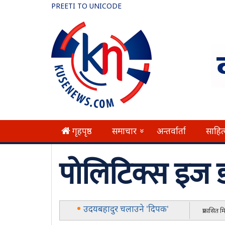
PREETI TO UNICODE
गृहपृष्ठ
समाचार
अन्तर्वार्ता
साहित
»
पोलिटिक्स इज डर्
उदयबहादुर चलाउने 'दिपक'
प्रकासित 