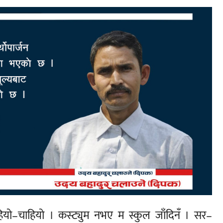
ियो–चाहियो । कस्ट्युम नभए म स्कुल जाँदिनँ । सर–