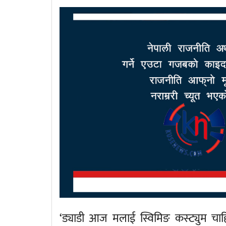
‘ड्याडी आज मलाई स्विमिङ कस्ट्युम चाह