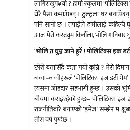
लागिराख्नुप¥यो ? हामी स्कुलमा ‘पोलिटिक्स इज
धेरै पैसा कमाउँछन् । ठुल्ठूला घर बनाउँछन् ।
पनि सानो छ । तपाईंले हामीलाई कहिल्यै घु
आज मेरो कस्ट्युम किनौँला, भोलि शनिबार घु
‘
भोलि त घुम्न जाने हुर्रे ! पोलिटिक्स इक डर्टी 
छोरो बतासिँदै कता गयो कुन्नि ? मेरो दिम
बच्चा–बच्चीहरूले ‘पोलिटिक्स इज डर्टी गेम’
त्यसमा जोडदार सहभागी हुन्छ । उसको भूम
बीचमा कराइरहेको हुन्छ– पोलिटिक्स इज डर
राजनीतिबारे बनाएको ‘इमेज’ सम्झेर म क्षु
तीस वर्ष पुग्दैछ ।