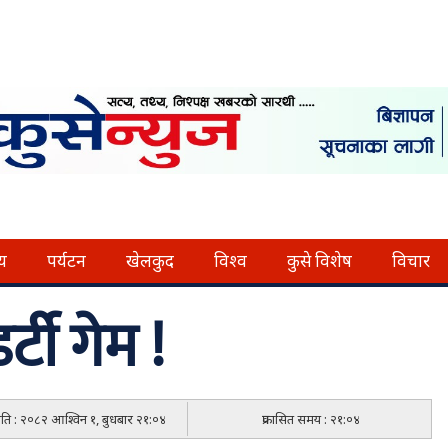
्य
पर्यटन
खेलकुद
विश्व
कुसे विशेष
विचार
टी गेम !
मिति : २०८२ आश्विन १, बुधबार २१:०४
प्रकासित समय : २१:०४