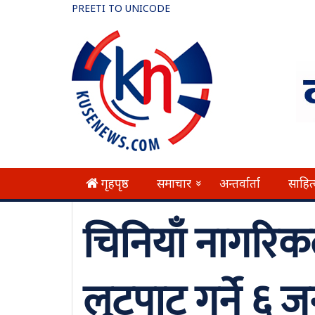
PREETI TO UNICODE
गृहपृष्ठ
समाचार
अन्तर्वार्ता
साहित
»
चिनियाँ नागरि
लुटपाट गर्ने ६ ज