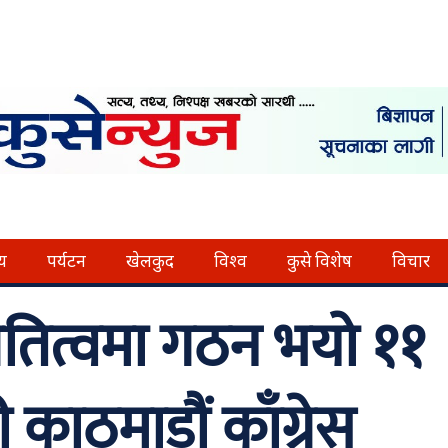
्य
पर्यटन
खेलकुद
विश्व
कुसे विशेष
विचार
तित्वमा गठन भयो ११
काठमाडौं काँग्रेस