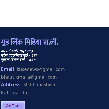
गुड लिंक मिडिया प्रा.ली.
कम्पनी दर्ता - १६८४१३
प्रेस काउन्सिल दर्ता - १२१
सूचना विभाग दर्ता - ४८१
Email :
kusenews@gmail.com
bhautikmalla@gmail.com
Address :
Mid baneshwor,
Kathmandu
Our Team