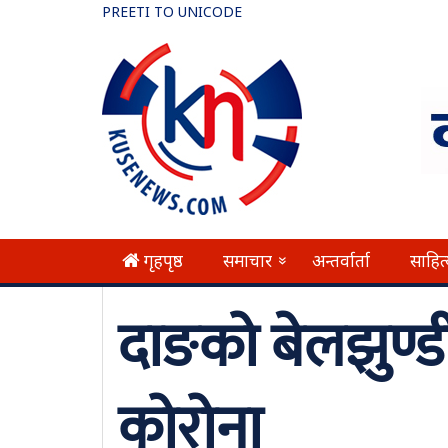
PREETI TO UNICODE
गृहपृष्ठ
समाचार
अन्तर्वार्ता
साहित
»
दाङको बेलझुण्ड
कोरोना