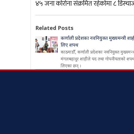
४५ जना कोरोना संक्रमित रहेकोमा ८ डिस्चार
Related Posts
कर्णाली प्रदेशका नवनियुक्त मुख्यमन्त्री शाह
लिए शपथ
काठमाडौँ, कर्णाली प्रदेशका नवनियुक्त मुख्यमन्त्
मंगलबहादुर शाहीले पद तथा गोपनीयताको शप
लिएका छन् ।