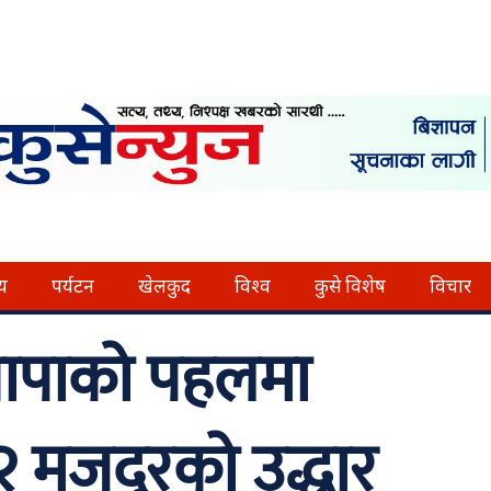
्य
पर्यटन
खेलकुद
विश्व
कुसे विशेष
विचार
 थापाको पहलमा
२ मजदुरको उद्धार