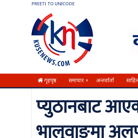
PREETI TO UNICODE
गृहपृष्ठ
समाचार
अन्तर्वार्ता
साहित
»
प्युठानबाट आएक
भालुवाङमा अलपत