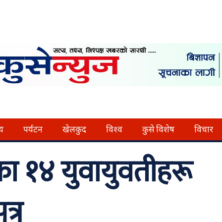
्य
पर्यटन
खेलकुद
विश्व
कुसे विशेष
विचार
ा १४ युवायुवतीहरू
्र