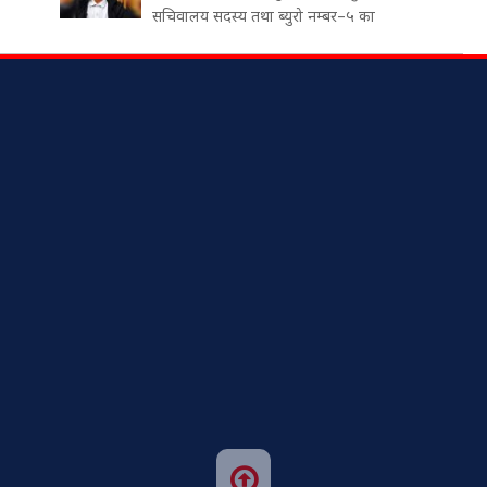
सचिवालय सदस्य तथा ब्युरो नम्बर–५ का