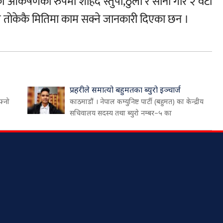
कका आकर्षणका रुपमा शहिद स्तुपा,ठुलो र साना गरि २ वटा
लले ताेकेकै मितिमा काम सक्ने जानकारी दिएका छन ।
प्रहरीले समात्यो बहुमतका ब्युरो इञ्चार्ज
फ्नो
काठमाडौं । नेपाल कम्युनिष्ट पार्टी (बहुमत) का केन्द्रीय
सचिवालय सदस्य तथा ब्युरो नम्बर–५ का