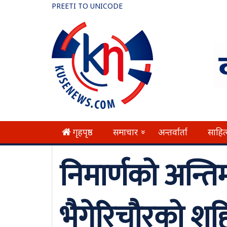
PREETI TO UNICODE
गृहपृष्ठ
समाचार
अन्तर्वार्ता
साहित
»
निमार्णको अन्ति
भैगेरिचौरको शहि