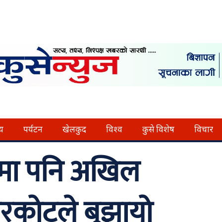
्य
पर्यटन
खेलकुद
विश्व
कुसे विशेष
विचार
चमा पनि अखिल
जरकोटले बुझायो