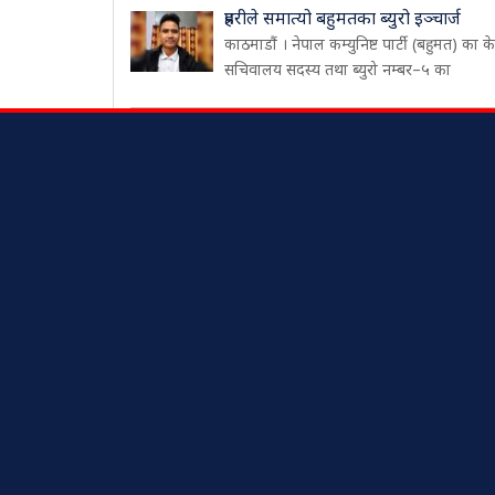
प्रहरीले समात्यो बहुमतका ब्युरो इञ्चार्ज
काठमाडौं । नेपाल कम्युनिष्ट पार्टी (बहुमत) का केन्
सचिवालय सदस्य तथा ब्युरो नम्बर–५ का