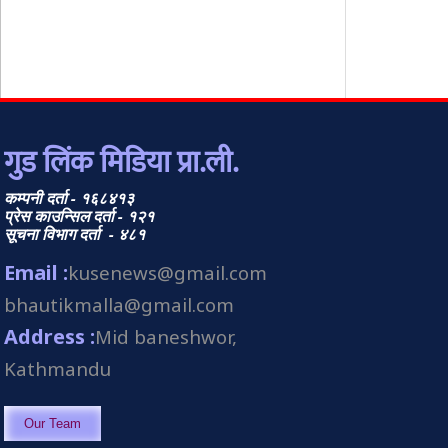
गुड लिंक मिडिया प्रा.ली.
कम्पनी दर्ता - १६८४१३
प्रेस काउन्सिल दर्ता - १२१
सूचना विभाग दर्ता - ४८१
Email :
kusenews@gmail.com
bhautikmalla@gmail.com
Address :
Mid baneshwor,
Kathmandu
Our Team