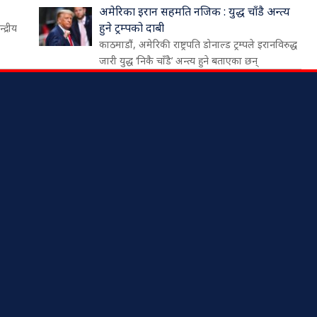
अमेरिका इरान सहमति नजिक : युद्ध चाँडै अन्त्य
हुने ट्रम्पको दाबी
द्रीय
काठमाडौं, अमेरिकी राष्ट्रपति डोनाल्ड ट्रम्पले इरानविरुद्ध
जारी युद्ध ‘निकै चाँडै’ अन्त्य हुने बताएका छन्