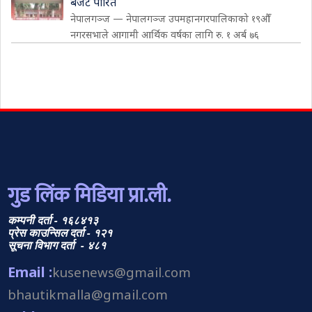
बजेट पारित
नेपालगञ्ज — नेपालगञ्ज उपमहानगरपालिकाको १९औँ
नगरसभाले आगामी आर्थिक वर्षका लागि रु. १ अर्ब ७६
गुड लिंक मिडिया प्रा.ली.
कम्पनी दर्ता - १६८४१३
प्रेस काउन्सिल दर्ता - १२१
सूचना विभाग दर्ता - ४८१
Email :
kusenews@gmail.com
bhautikmalla@gmail.com