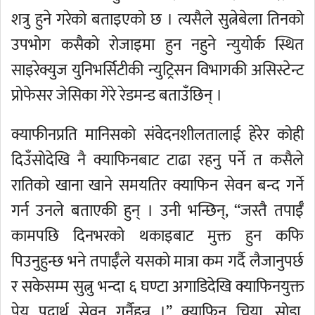
शत्रु हुने गरेको बताइएको छ । त्यसैले सुत्नेबेला तिनको
उपभोग कसैको रोजाइमा हुन नहुने न्युयोर्क स्थित
साइरेक्युज युनिभर्सिटीकी न्युट्रिसन विभागकी असिस्टेन्ट
प्रोफेसर जेसिका गेरे रेडमन्ड बताउँछिन् ।
क्याफीनप्रति मानिसको संवेदनशीलतालाई हेरेर कोही
दिउँसोदेखि नै क्याफिनबाट टाढा रहनु पर्ने त कसैले
रातिको खाना खाने समयतिर क्याफिन सेवन बन्द गर्ने
गर्न उनले बताएकी हुन् । उनी भन्छिन्, “जस्तै तपाईँ
कामपछि दिनभरको थकाइबाट मुक्त हुन कफि
पिउनुहुन्छ भने तपाईँले यसको मात्रा कम गर्दै लैजानुपर्छ
र सकेसम्म सुत्नु भन्दा ६ घण्टा अगाडिदेखि क्याफिनयुक्त
पेय पदार्थ सेवन गर्नैहुन्न ।” क्याफिन चिया, सोडा,