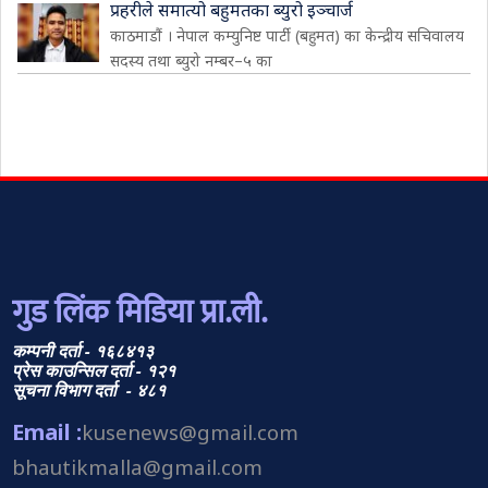
प्रहरीले समात्यो बहुमतका ब्युरो इञ्चार्ज
काठमाडौं । नेपाल कम्युनिष्ट पार्टी (बहुमत) का केन्द्रीय सचिवालय
सदस्य तथा ब्युरो नम्बर–५ का
गुड लिंक मिडिया प्रा.ली.
कम्पनी दर्ता - १६८४१३
प्रेस काउन्सिल दर्ता - १२१
सूचना विभाग दर्ता - ४८१
Email :
kusenews@gmail.com
bhautikmalla@gmail.com