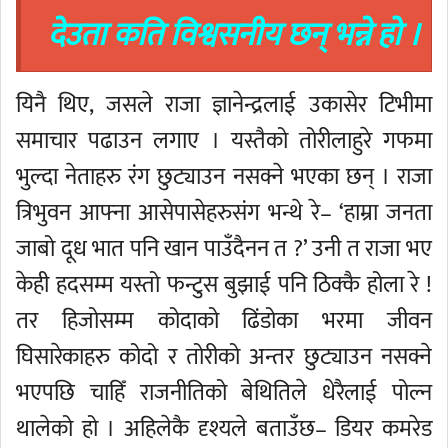
देउता कति विश्वसनीय छन् भन्ने हो ।
यिनै थिए, जसले राजा ज्ञानेन्द्रलाई उकासेर टिभीमा
समाचार पढाउन लगाए । यस्तैको तोरीलाहुरे गफमा
भुल्दा नेताहरु रंग छुट्याउन नसक्ने भएका छन् । राजा
त्रिभुवन आफ्ना आसेपासेहरुसंग भन्थे रे– ‘हाम्रा जनता
जाबो दूध भात पनि खान पाउँदैनन त ?’ उनी त राजा भए
केही हदसम्म यस्तो फन्टुस बुझाई पनि ठिक्कै होला रे !
तर हिजोसम्म कोदाको ढिंडोका भरमा जीवन
घिसारेकाहरु कोदो र तोरीको अन्तर छुट्याउन नसक्ने
भएपछि चाहिँ राजनीतिको बेथितिले धेरैलाई पोल्न
थालेको हो । अहिलेकै दृश्यले बताउँछ– डियर कमरेड