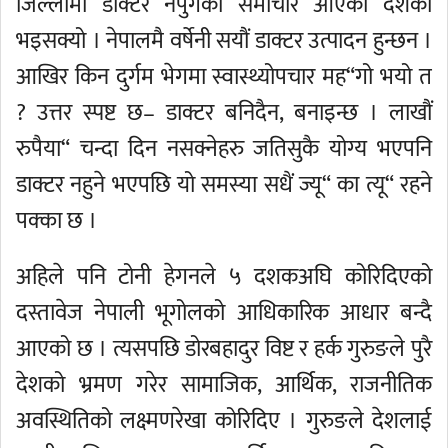
जिल्लामा डाक्टर नपुगेको समाचार आएको दशकौं
भइसक्यो । नेपालमै वर्षेनी सयौं डाक्टर उत्पादन हुन्छन ।
आखिर किन दुर्गम भेगमा स्वास्थ्योपचार मह“गो भयो त
? उत्तर स्पष्ट छ– डाक्टर बनिदैन, बनाइन्छ । लाखौं
रुपैया“ चन्दा दिन नसक्नेहरु जतिसुकै योग्य भएपनि
डाक्टर नहुने भएपछि यो समस्या सधैं ज्यू“ का त्यू“ रहने
पक्का छ ।
अहिले पनि टोनी हेगनले ५ दशकअघि कोरिदिएको
दस्तावेज नेपाली भूगोलको आधिकारिक आधार बन्दै
आएको छ । त्यसपछि डोरबहादुर विष्ट र हर्क गुरुङले पुरै
देशको भ्रमण गरेर सामाजिक, आर्थिक, राजनीतिक
अवस्थितिको लक्ष्मणरेखा कोरिदिए । गुरुङले देशलाई