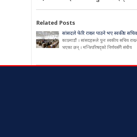
Related Posts
सांसदले फेरि राख्न पाउने भए स्वकीय सचि
काठमाडौं । सांसदहरूले पुनः स्वकीय सचिव राख्
भएका छन् । मन्त्रिपरिषद्को निर्णयसँगै संघीय