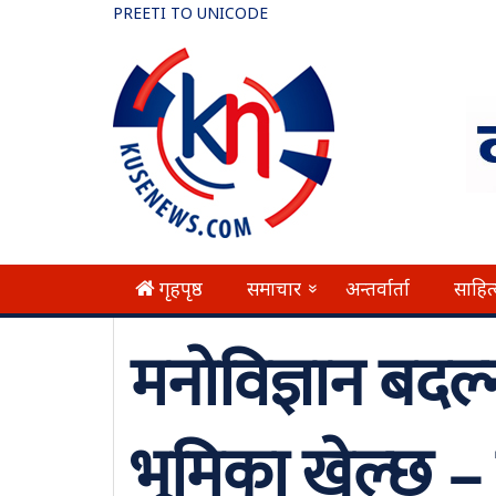
PREETI TO UNICODE
गृहपृष्ठ
समाचार
अन्तर्वार्ता
साहित
»
मनोविज्ञान बदल्
भूमिका खेल्छ – म