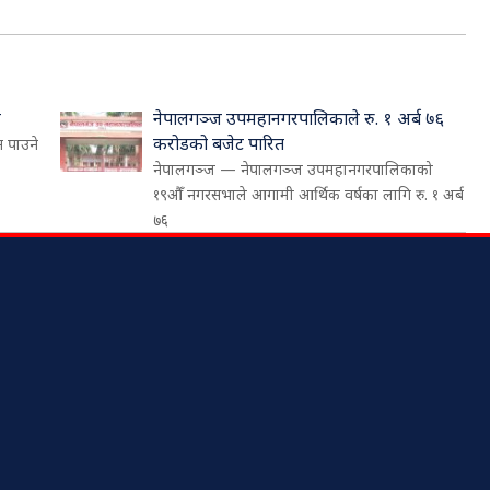
व
नेपालगञ्ज उपमहानगरपालिकाले रु. १ अर्ब ७६
करोडको बजेट पारित
न पाउने
नेपालगञ्ज — नेपालगञ्ज उपमहानगरपालिकाको
१९औँ नगरसभाले आगामी आर्थिक वर्षका लागि रु. १ अर्ब
७६