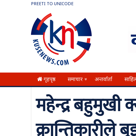
PREETI TO UNICODE
गृहपृष्ठ
समाचार
अन्तर्वार्ता
साहित
»
महेन्द्र बहुमुखी 
क्रान्तिकारीले बु