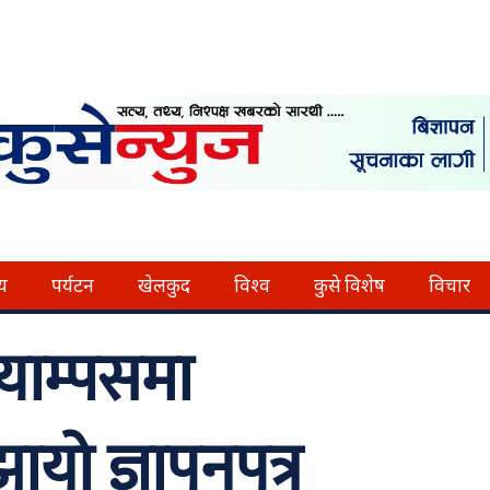
्य
पर्यटन
खेलकुद
विश्व
कुसे विशेष
विचार
क्याम्पसमा
झायो ज्ञापनपत्र