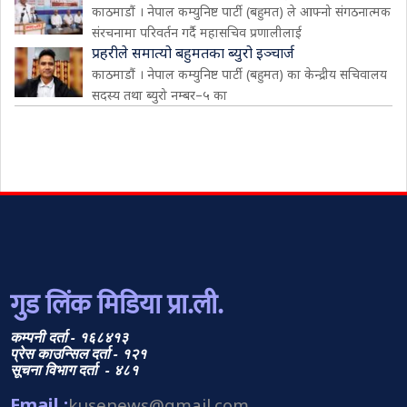
काठमाडौं । नेपाल कम्युनिष्ट पार्टी (बहुमत) ले आफ्नो संगठनात्मक
संरचनामा परिवर्तन गर्दै महासचिव प्रणालीलाई
प्रहरीले समात्यो बहुमतका ब्युरो इञ्चार्ज
काठमाडौं । नेपाल कम्युनिष्ट पार्टी (बहुमत) का केन्द्रीय सचिवालय
सदस्य तथा ब्युरो नम्बर–५ का
गुड लिंक मिडिया प्रा.ली.
कम्पनी दर्ता - १६८४१३
प्रेस काउन्सिल दर्ता - १२१
सूचना विभाग दर्ता - ४८१
Email :
kusenews@gmail.com