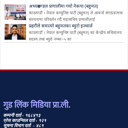
अध्यक्षमण्डल प्रणालीमा गयो नेकपा (बहुमत)
काठमाडौं । नेपाल कम्युनिष्ट पार्टी (बहुमत) ले आफ्नो संगठनात्मक
संरचनामा परिवर्तन गर्दै महासचिव प्रणालीलाई
प्रहरीले समात्यो बहुमतका ब्युरो इञ्चार्ज
काठमाडौं । नेपाल कम्युनिष्ट पार्टी (बहुमत) का केन्द्रीय सचिवालय
सदस्य तथा ब्युरो नम्बर–५ का
गुड लिंक मिडिया प्रा.ली.
कम्पनी दर्ता - १६८४१३
प्रेस काउन्सिल दर्ता - १२१
सूचना विभाग दर्ता - ४८१