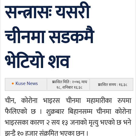
सन्त्रासः यसरी
चीनमा सडकमै
भेटियो शव
प्रकासित मिति : २०७६ माघ
Kuse News
प्रकासित समय : १६:३८
१८, शनिबार १६:३८
चीन, कोरोना भाइरस चीनमा महामारीका रुपमा
फैलिएको छ । शुक्रबार बिहानसम्म चीनमा कोरोना
भाइरसका कारण २ सय १३ जनाको मृत्यु भएको छ भने
झन्डै १० हजार संक्रमित भएका छन् ।