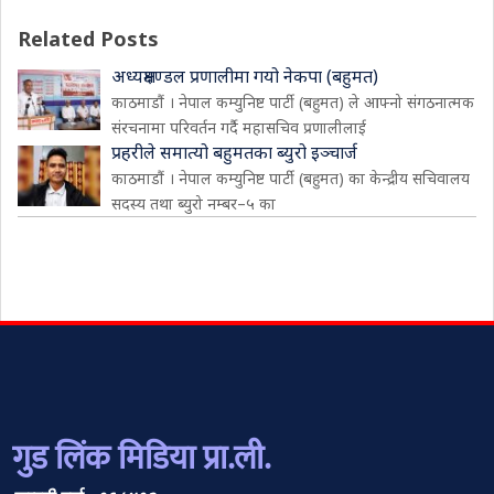
Related Posts
अध्यक्षमण्डल प्रणालीमा गयो नेकपा (बहुमत)
काठमाडौं । नेपाल कम्युनिष्ट पार्टी (बहुमत) ले आफ्नो संगठनात्मक
संरचनामा परिवर्तन गर्दै महासचिव प्रणालीलाई
प्रहरीले समात्यो बहुमतका ब्युरो इञ्चार्ज
काठमाडौं । नेपाल कम्युनिष्ट पार्टी (बहुमत) का केन्द्रीय सचिवालय
सदस्य तथा ब्युरो नम्बर–५ का
गुड लिंक मिडिया प्रा.ली.