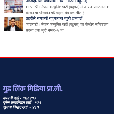
अध्यक्षमण्डल प्रणालीमा गयो नेकपा (बहुमत)
काठमाडौं । नेपाल कम्युनिष्ट पार्टी (बहुमत) ले आफ्नो संगठनात्मक
संरचनामा परिवर्तन गर्दै महासचिव प्रणालीलाई
प्रहरीले समात्यो बहुमतका ब्युरो इञ्चार्ज
काठमाडौं । नेपाल कम्युनिष्ट पार्टी (बहुमत) का केन्द्रीय सचिवालय
सदस्य तथा ब्युरो नम्बर–५ का
गुड लिंक मिडिया प्रा.ली.
कम्पनी दर्ता - १६८४१३
प्रेस काउन्सिल दर्ता - १२१
सूचना विभाग दर्ता - ४८१