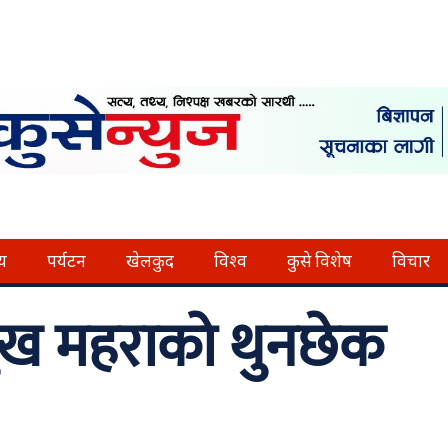
्य
पर्यटन
खेलकुद
विश्व
कुसे विशेष
विचार
मुख महराको थुनछेक