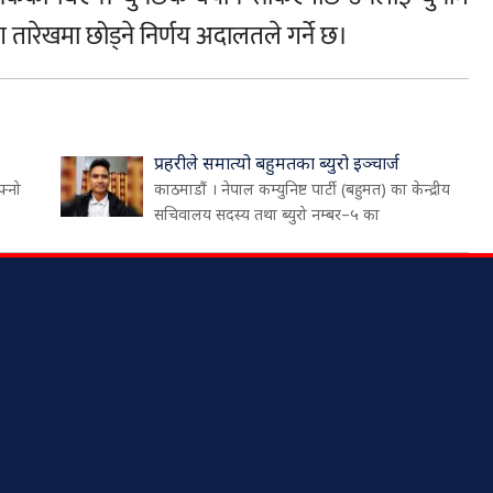
ण तारेखमा छोड्ने निर्णय अदालतले गर्ने छ।
प्रहरीले समात्यो बहुमतका ब्युरो इञ्चार्ज
फ्नो
काठमाडौं । नेपाल कम्युनिष्ट पार्टी (बहुमत) का केन्द्रीय
सचिवालय सदस्य तथा ब्युरो नम्बर–५ का