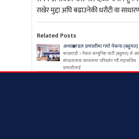
राखेर मुद्दा अघि बढाउनेकी धरौटी वा साधार
Related Posts
अध्यक्षमण्डल प्रणालीमा गयो नेकपा (बहुमत)
काठमाडौं । नेपाल कम्युनिष्ट पार्टी (बहुमत) ले आ
संगठनात्मक संरचनामा परिवर्तन गर्दै महासचिव
प्रणालीलाई