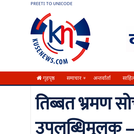
PREETI TO UNICODE
गृहपृष्ठ
समाचार
अन्तर्वार्ता
साहित
»
तिब्बत भ्रमण सोच
उपलब्धिमुलक – म