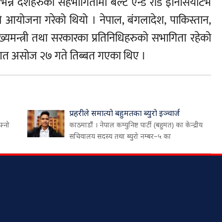
न्न देशहरुको सहभागितामा बेल्ट एन्ड रोड इनिसियटिभ
ो आयोजना गरेको थियो । नेपाल, बंगलादेश, पाकिस्तान,
मुख्यमन्त्री तथा सरकारका प्रतिनिधिहरुको सभागिता रहेको
ाही गत असोज २७ गते तिब्बत गएका थिए ।
प्रहरीले समात्यो बहुमतका ब्युरो इञ्चार्ज
फ्नो
काठमाडौं । नेपाल कम्युनिष्ट पार्टी (बहुमत) का केन्द्रीय
सचिवालय सदस्य तथा ब्युरो नम्बर–५ का