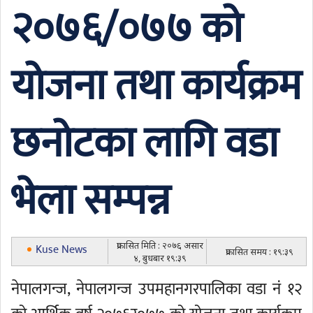
२०७६/०७७ को
योजना तथा कार्यक्रम
छनोटका लागि वडा
भेला सम्पन्न
प्रकासित मिति : २०७६ असार
Kuse News
प्रकासित समय : १९:३९
४, बुधबार १९:३९
नेपालगन्ज, नेपालगन्ज उपमहानगरपालिका वडा नं १२