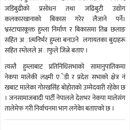
जडिबुढीकाे प्रसाेधन तथा जढिबुटी उद्याेग
कलकारखानाकाे बिकास गरेर लैजाने पर्ने।
भ्रस्टाचारकूक्त हुम्ला निर्माण र बिकासमा तिब्र छलाङ
सहित अात्मनिर्भर हुम्ला बनाउने लगायतका बुदाहरू
सहित रम्तेलले अाफुले जित्ने बताए ।
त्यस्तै हुम्लाबाट प्रतिनिधिसभाकाे सामानुपातिकमा
नेकपा मालेकी लक्ष्मी एेडी र प्रदेश सभाकाे क्षेत्र नं
खबाट मालेका गाेरखसिंह बाेहाेराकाे उम्मेदवारी रहेकेा छ
। जनसामाजबादी पार्टी नेपालले देशभर नेकपा मालेसंग
तालेमेफ गरी निर्वाचनमा भाग लगेकेा बताएकाे छ ।