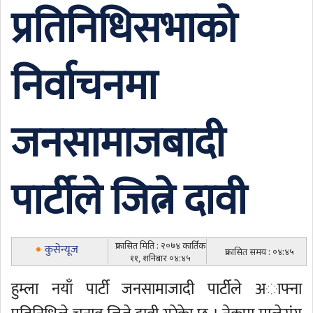
प्रतिनिधिसभाको
निर्वाचनमा
जनसामाजबादी
पार्टीले जित्ने दावी
प्रकासित मिति : २०७४ कार्तिक
कुसेन्यूज
प्रकासित समय : ०४:४५
११, शनिबार ०४:४५
हुम्ला नयाँ पार्टी जनसामाजादी पार्टीले अाफ्ना