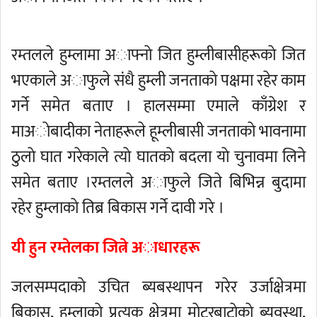
रम्तलले हुम्लामा अाफ्नाे जित हुम्लीबासीहरूकाे जित
भएकाले अाफुले संधै हुम्ली जनताकाे पक्षमा रहेर काम
गर्ने समेत बताए । हालसम्मा एमाले काँग्रेश र
माअाेबादीका नेताहरूले हूम्लीबासी जनताकाे भावनामा
ठुलाे घात गरेकाले त्याे घातकाे बदला याे चुनावमा लिने
समेत बताए ।रम्तलले अाफुले जिते बिभिन्न बुदामा
रहेर हुम्लाकाे तिब्र बिकास गर्ने दावी गरे ।
यी हुन रम्तेलका जित्ने अाधारहरू
जलसम्पदाकाे उचित ब्यबस्थापन गरेर उर्जाक्षेत्रमा
बिकास, हुम्लाकाे प्रत्यक क्षेत्रमा माेटरबाटाेकाे ब्यवस्था,