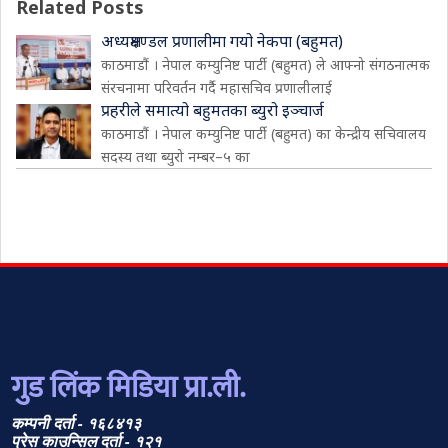
Related Posts
अध्यक्षमण्डल प्रणालीमा गयो नेकपा (बहुमत)
काठमाडौं । नेपाल कम्युनिष्ट पार्टी (बहुमत) ले आफ्नो संगठनात्मक
संरचनामा परिवर्तन गर्दै महासचिव प्रणालीलाई
प्रहरीले समात्यो बहुमतका ब्युरो इञ्चार्ज
काठमाडौं । नेपाल कम्युनिष्ट पार्टी (बहुमत) का केन्द्रीय सचिवालय
सदस्य तथा ब्युरो नम्बर–५ का
गुड लिंक मिडिया प्रा.ली.
कम्पनी दर्ता - १६८४१३
प्रेस काउन्सिल दर्ता - १२१