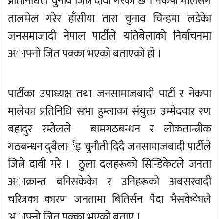
प्रतिनिधिले चुनाव जित्ने दावी गरेकेा छ । नेकपा मालेसंग
तालमेल गरेर हाँसीया तारा चुनाव चिन्हमा लडेकेा
जनसमाजादी नेपाल पार्टीले यतिबेलाकाे निर्वाचनमा
अाफ्नाे जित पक्का भएकाे बताएकाे हाे ।
पार्टीका उपाध्यक्ष तथा जनसामाजबादी पार्टी र नेकपा
मालेका प्रतिनिधि सभा हुम्लाका संयुक्त उम्मेदवार रण
बहादुर रम्तेलले बामगठबन्धन र लाेकतान्त्रीक
गठबन्धन दुबैलार्इ चुनाैती दिदै जनसामाजबादी पार्टीले
जित्ने दावी गरे । ठुला दलहरूकाे सिन्डिकेटले जनता
अाक्रान्त बनिसकेकेा र उनिहरूकाे अबसरवादी
चरित्रका कारण जनतामा बितिर्सन पैदा भैसकेकेाले
अाफ्नाे जित पक्का भएकाे बताए ।