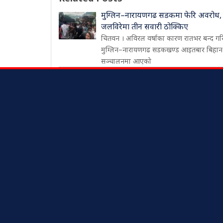
मुग्लिन–नारायणगढ सडकमा फेरि अवरोध,
जलविरेमा तीन सवारी ठोक्किए
चितवन । अविरल वर्षाका कारण रातभर बन्द ग
मुग्लिन–नारायणगढ सडकखण्ड आइतबार बिहान
सञ्चालनमा आएको