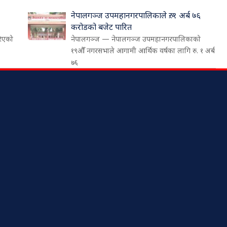
नेपालगञ्ज उपमहानगरपालिकाले रु. १ अर्ब ७६
करोडको बजेट पारित
रिएको
नेपालगञ्ज — नेपालगञ्ज उपमहानगरपालिकाको
१९औँ नगरसभाले आगामी आर्थिक वर्षका लागि रु. १ अर्ब
७६