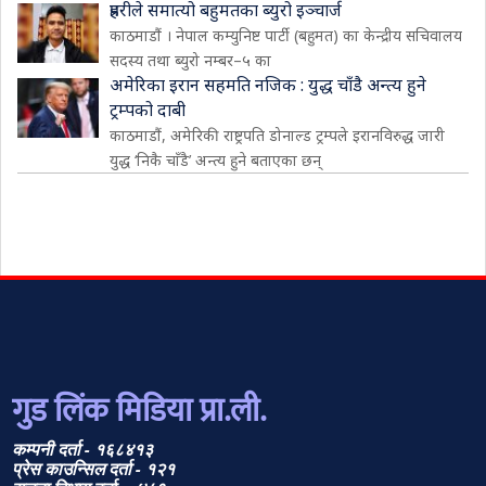
प्रहरीले समात्यो बहुमतका ब्युरो इञ्चार्ज
काठमाडौं । नेपाल कम्युनिष्ट पार्टी (बहुमत) का केन्द्रीय सचिवालय
सदस्य तथा ब्युरो नम्बर–५ का
अमेरिका इरान सहमति नजिक : युद्ध चाँडै अन्त्य हुने
ट्रम्पको दाबी
काठमाडौं, अमेरिकी राष्ट्रपति डोनाल्ड ट्रम्पले इरानविरुद्ध जारी
युद्ध ‘निकै चाँडै’ अन्त्य हुने बताएका छन्
गुड लिंक मिडिया प्रा.ली.
कम्पनी दर्ता - १६८४१३
प्रेस काउन्सिल दर्ता - १२१