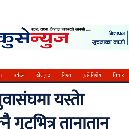
्य
पर्यटन
खेलकुद
विश्व
कुसे विशेष
विचार
ुवासंघमा यस्ताे
ै गुटभित्र तानातान्