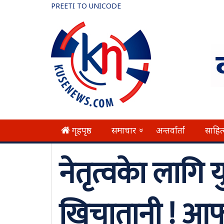
PREETI TO UNICODE
गृहपृष्ठ
समाचार
अन्तर्वार्ता
साहित
»
नेतृत्वकाे लागि य
खिचातानी ! आफ्न