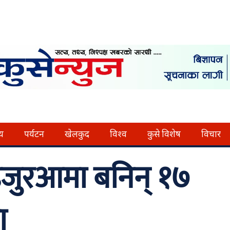
्य
पर्यटन
खेलकुद
विश्व
कुसे विशेष
विचार
हजुरआमा बनिन् १७
ा