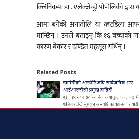
क्लिनिकमा डा . एलेक्जेन्ड्रो पोपोलिकी द्वा
आमा बनेकी अनातोलि या व्हर्टाडेला आफ्
मान्छिन् । उनले बताइन् कि १६ बच्चाको जन्
कारण बेकार र दण्डित महसूस गर्थिन् ।
Related Posts
खामेनीको अन्त्येष्टिअघि सार्वजनिक भए
आईआरजीसी प्रमुख वाहिदी
दुबई । इरानका सर्वोच्च नेता अयातुल्ला अली खाम
शनिबारदेखि सुरु हुने अन्त्येष्टि कार्यक्रमको तयारी