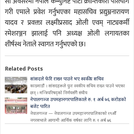
सो अवसरमा नेपाल कम्युनिष्ट पार्टी क्रान्तिकारी परित्याग
गरी एमाले प्रवेश गर्नुभएका महासचिव प्रद्युम्ननारायण
यादव र प्रवक्ता लक्ष्मीप्रसाद ओली एवम् नाट्यकर्मी
रमेशरञ्जन झालाई पनि अध्यक्ष ओली लगायतका
शीर्षस्थ नेताले स्वागत गर्नुभएको छ।
Related Posts
सांसदले फेरि राख्न पाउने भए स्वकीय सचिव
काठमाडौं । सांसदहरूले पुनः स्वकीय सचिव राख्न पाउने भएका
छन् । मन्त्रिपरिषद्को निर्णयसँगै संघीय
नेपालगञ्ज उपमहानगरपालिकाले रु. १ अर्ब ७६ करोडको
बजेट पारित
नेपालगञ्ज — नेपालगञ्ज उपमहानगरपालिकाको १९औँ
नगरसभाले आगामी आर्थिक वर्षका लागि रु. १ अर्ब ७६