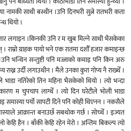
 पर्ने बाध्यता थियो । कोठाभाडा तिर्न समास्या हुन्थ्यो ।
या नामकी साथी बस्थीन ।उनि दिनभरी सुत्ने रातभरी कता
बन्ध थियो ।
तार लगाइन ।किनकी उनि र म खुब मिल्ने साथी भैसकेका
 । राम्रो ग्राहक पायो भने एक रातमा दशौँ हजार कमाइन्छ
र्छ ।उनि भन्थिन सन्तुष्टी पनि मज्जाको कमाइ पनि किन अरु
प्य राख्न उर्दी लगाउथीन । मैले उनका कुरा गोप्य नै राख्थेँ ।
े भाडा नतिरेको तिन महिना भैसकेको थियो । त्यो भन्दा
ण म चुपचाप लाग्थेँ । त्यो दिन घरेटीले भोली भाडा
इ समास्या पर्यो सापटी दिने पनि कोही थिएनन । नकसैले
ास्याले आक्रान्त बनाउछँ सबथोक गर्छ । सोच्थेँ । इज्यत
ठुलो केहि हैन । बाँकी केहि रहेन मेरो । अन्तिम बिकल्प त्यो