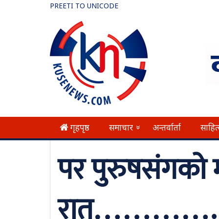
PREETI TO UNICODE
गृहपृष्ठ
समाचार
अन्तर्वार्ता
साहित
»
पर पुरुषसंगको म
रात………….