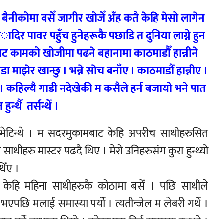
नीकोमा बसेँ जागीर खोजेँ अँह कतै केहि मेसो लागेन
अादिर पावर पहुँच हुनेहरूकै पछाडि त दुनिया लाग्ने हुन
ँबाट कामको खोजीमा पढने बहानामा काठमाडौँ हान्नीने
 माझेर खान्छु । भन्ने साेच बनाँए । काठमाडाैँ हान्नीए ।
 कहिल्यै गाडी नदेखेकी म कसैले हर्न बजायो भने पात
 हुन्थैँ तर्सन्थेँ ।
डि भेटिन्थे । म सदरमुकामबाट केहि अपरीच साथीहरुसित
ाथीहरु मास्टर पढदै थिए । मेरो उनिहरुसंग कुरा हुन्थ्यो
थिँए ।
ँ केहि महिना साथीहरुकै कोठामा बसेँ । पछि साथीले
 भएपछि मलाई समास्या पर्यो । त्यतीन्जेल म लेबरी गर्थे ।