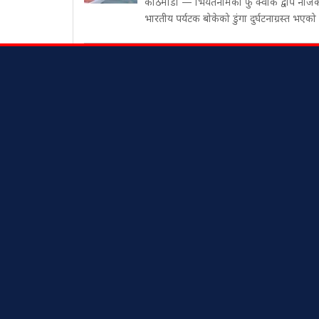
काठमाडौं — भियतनामको फु क्वोक द्वीप नजि
भारतीय पर्यटक बोकेको डुंगा दुर्घटनाग्रस्त भएको