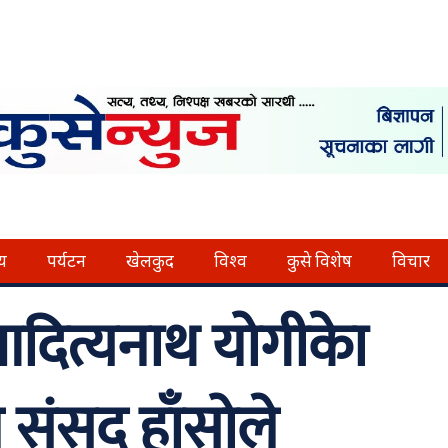
्य
पर्यटन
खेलकुद
विश्व
कुसे विशेष
विचार
 आदित्यनाथ योगीकाे
संसद हाँसोले