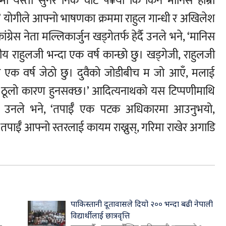
मा यस्तो सुनेर निकै चोट प¥यो कि किन मानिस हाम्रो
्?’ योगीले आफ्नो भाषणका क्रममा राहुल गान्धी र अखिलेश
ग्रेस नेता मल्लिकार्जुन खड्गेतर्फ हेर्दै उनले भने, ‘मानिस
य राहुलजी भन्दा एक वर्ष कान्छो छु। खड्गेजी, राहुलजी
ा एक वर्ष जेठो छु। दुवैको जोडीबीच म जो आएँ, मलाई
 ठूलो कारण हुनसक्छ।’ आदित्यनाथको यस टिप्पणीमाथि
्किए। उनले भने, ‘तपाईँ एक पटक अधिकारमा आउनुभयो,
ु। तपाईँ आफ्नो स्तरलाई कायम राख्नुस्, गरिमा राखेर अगाडि
पाकिस्तानी दूतावासले दियो २०० भन्दा बढी नेपाली
विद्यार्थीलाई छात्रवृत्ति