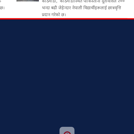
क
काठमाडौँ, काठमाडौँस्थित पाकिस्तानी दूतावासले २००
 छ।
भन्दा बढी जेहेन्दार नेपाली विद्यार्थीहरूलाई छात्रवृत्ति
प्रदान गरेको छ।