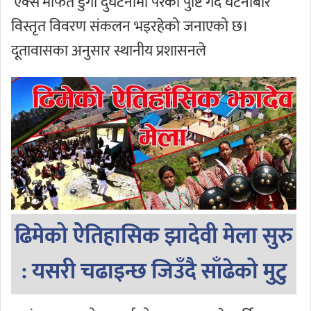
‘एक्स’मार्फत डुंगा दुर्घटनामा परेको पुष्टि गर्दै घटनाबारे
विस्तृत विवरण संकलन भइरहेको जनाएको छ।
दूतावासका अनुसार स्थानीय प्रशासनले
ढिमेको ऐतिहासिक झादेवी मेला सुरु
: यसरी चढाइन्छ जिउँदै साँढेको मुटु