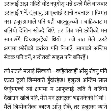
उसलाई अझ गहिरो चोट नपुगोस् भन्ने डरले मैले बारम्बार
उसलाई भनेँ, ूबाबु, आफूलाई सानो नबनाऊ । हिम्मत
गर। हजुरआमाले पनि यही चाहनुहुन्थ्यो । बाहिरबाट म
बलियो देखिन खोज्दै थिएँ, तर भित्र भने छोरीको मन
आमासँगै चिच्याइरहेको थियो । त्यो रात मैले एउटै
क्षणमा छोरीको कर्तव्य पनि निभाएँ, आमाको अन्तिम
सेवक पनि बनेँ, र छोराको साहस पनि बनिरहेँ ।
त्यो रातले मलाई सिकायो—कहिलेकाहीँ आँसु रोक्नु पनि
एउटा ठूलो जिम्मेवारी हुँदोरहेछ। हजुरले अन्तिम सास
फेर्नुभएको त्यो क्षणमा म आफूलाई जति नै बलियो
देखाउन खोजे पनि, मेरो मन टुक्राटुक्रा भइसकेको थियो ।
मैले जिम्मेवारीका कारण आँसु रोकेँ, तर हजुरका प्यारो