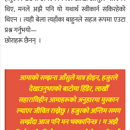
थिए, मनले अझै पनि यो यथार्थ स्वीकार्न सकिरहेको
थिएन । त्यही बेला त्यहाँका बाहुनले सहज रूपमा एउटा
प्रश्न गर्नुभयो—
छोराहरू छैनन् ।
आमाको सम्झना आँसुले मात्र होइन, हजुरले
देखाउनुभएको बाटोमा हिँडेर, लाखौँ
सहाराविहीन आमाहरूको अनुहारमा मुस्कान
ल्याएर जीवित राख्नेछु । हजुरको अन्तिम समय
सम्झँदा आज पनि मन भक्कानिन्छ । म अझै