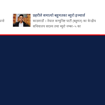
प्रहरीले समात्यो बहुमतका ब्युरो इञ्चार्ज
फ्नो
काठमाडौं । नेपाल कम्युनिष्ट पार्टी (बहुमत) का केन्द्रीय
सचिवालय सदस्य तथा ब्युरो नम्बर–५ का