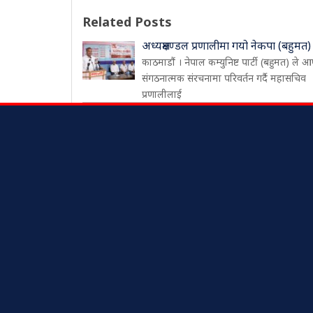
Related Posts
अध्यक्षमण्डल प्रणालीमा गयो नेकपा (बहुमत)
काठमाडौं । नेपाल कम्युनिष्ट पार्टी (बहुमत) ले आ
संगठनात्मक संरचनामा परिवर्तन गर्दै महासचिव
प्रणालीलाई