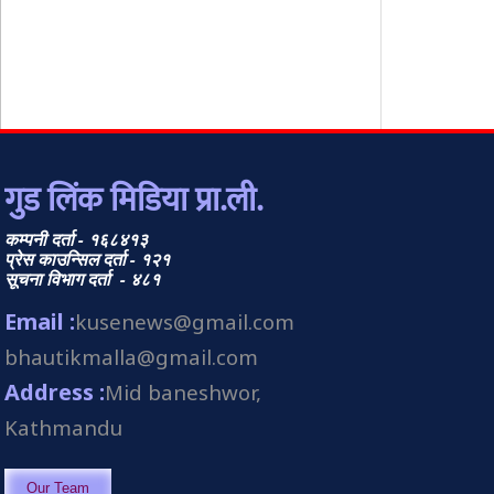
गुड लिंक मिडिया प्रा.ली.
कम्पनी दर्ता - १६८४१३
प्रेस काउन्सिल दर्ता - १२१
सूचना विभाग दर्ता - ४८१
Email :
kusenews@gmail.com
bhautikmalla@gmail.com
Address :
Mid baneshwor,
Kathmandu
Our Team