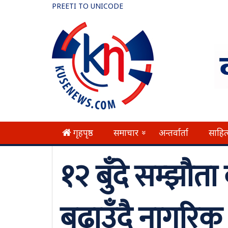
PREETI TO UNICODE
गृहपृष्ठ
समाचार
अन्तर्वार्ता
साहित
»
१२ बुँदे सम्झौत
बढाउँदै नागरि