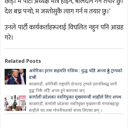
छोड्। म पार्टी अध्यक्ष मात्रै होइन‚ बलिदान गर्न तयार छु।
देश बच्न पर्‍यो‚ म जस्तोसुकै त्याग गर्न म तयार छु।’
उनले पार्टी कार्यकर्ताहरूलाई विचलित नहुन पनि आग्रह
गरे।
Related Posts
अमेरिका इरान सहमति नजिक : युद्ध चाँडै अन्त्य हुने ट्रम्पको
दाबी
काठमाडौं, अमेरिकी राष्ट्रपति डोनाल्ड ट्रम्पले इरानविरुद्ध जारी
युद्ध ‘निकै चाँडै’ अन्त्य हुने बताएका छन्
कर्णाली प्रदेशका नवनियुक्त मुख्यमन्त्री शाहीले लिए शपथ
काठमाडौँ, कर्णाली प्रदेशका नवनियुक्त मुख्यमन्त्री मंगलबहादुर
शाहीले पद तथा गोपनीयताको शपथ लिएका छन् ।