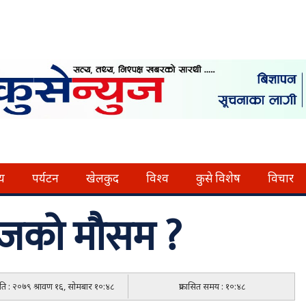
्य
पर्यटन
खेलकुद
विश्व
कुसे विशेष
विचार
आजको मौसम ?
मिति : २०७९ श्रावण १६, सोमबार १०:४८
प्रकासित समय : १०:४८