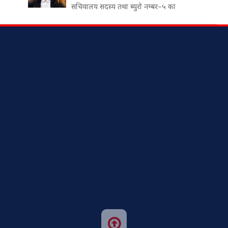
सचिवालय सदस्य तथा ब्युरो नम्बर–५ का