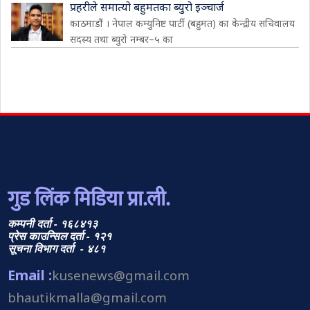
प्रहरीले समात्यो बहुमतका ब्युरो इञ्चार्ज
काठमाडौं । नेपाल कम्युनिष्ट पार्टी (बहुमत) का केन्द्रीय सचिवालय
सदस्य तथा ब्युरो नम्बर–५ का
गुड लिंक मिडिया प्रा.ली.
कम्पनी दर्ता - १६८४१३
प्रेस काउन्सिल दर्ता - १२१
सूचना विभाग दर्ता - ४८१
Email :
kusenews@gmail.com
bhautikmalla@gmail.com