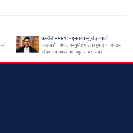
प्रहरीले समात्यो बहुमतका ब्युरो इञ्चार्ज
फ्नो
काठमाडौं । नेपाल कम्युनिष्ट पार्टी (बहुमत) का केन्द्रीय
सचिवालय सदस्य तथा ब्युरो नम्बर–५ का