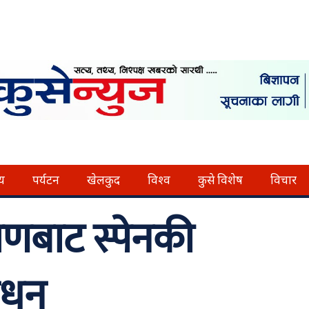
्य
पर्यटन
खेलकुद
विश्व
कुसे विशेष
विचार
मणबाट स्पेनकी
िधन