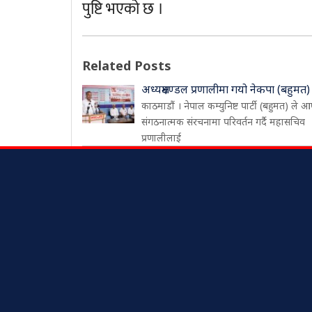
पुष्टि भएको छ ।
Related Posts
अध्यक्षमण्डल प्रणालीमा गयो नेकपा (बहुमत)
काठमाडौं । नेपाल कम्युनिष्ट पार्टी (बहुमत) ले आ
संगठनात्मक संरचनामा परिवर्तन गर्दै महासचिव
प्रणालीलाई