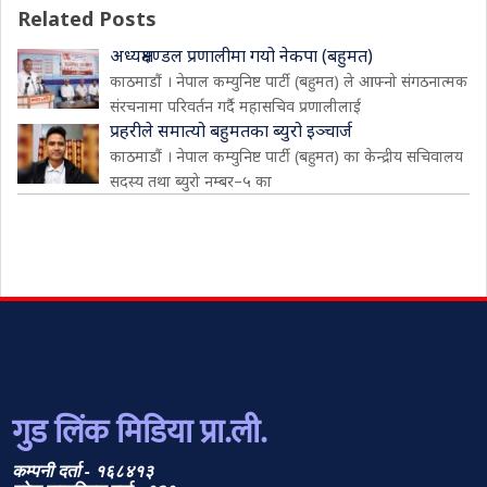
Related Posts
अध्यक्षमण्डल प्रणालीमा गयो नेकपा (बहुमत)
काठमाडौं । नेपाल कम्युनिष्ट पार्टी (बहुमत) ले आफ्नो संगठनात्मक
संरचनामा परिवर्तन गर्दै महासचिव प्रणालीलाई
प्रहरीले समात्यो बहुमतका ब्युरो इञ्चार्ज
काठमाडौं । नेपाल कम्युनिष्ट पार्टी (बहुमत) का केन्द्रीय सचिवालय
सदस्य तथा ब्युरो नम्बर–५ का
गुड लिंक मिडिया प्रा.ली.
कम्पनी दर्ता - १६८४१३