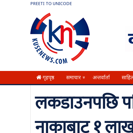
PREETI TO UNICODE
गृहपृष्ठ
समाचार
अन्तर्वार्ता
साहित
»
लकडाउनपछि पनि
नाकाबाट १ लाख