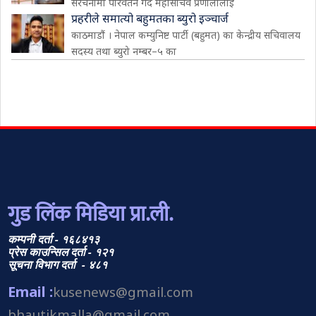
संरचनामा परिवर्तन गर्दै महासचिव प्रणालीलाई
प्रहरीले समात्यो बहुमतका ब्युरो इञ्चार्ज
काठमाडौं । नेपाल कम्युनिष्ट पार्टी (बहुमत) का केन्द्रीय सचिवालय
सदस्य तथा ब्युरो नम्बर–५ का
गुड लिंक मिडिया प्रा.ली.
कम्पनी दर्ता - १६८४१३
प्रेस काउन्सिल दर्ता - १२१
सूचना विभाग दर्ता - ४८१
Email :
kusenews@gmail.com
bhautikmalla@gmail.com