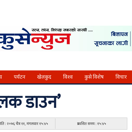
्य
पर्यटन
खेलकुद
विश्व
कुसे विशेष
विचार
‘लक डाउन’
मिति : २०७६ चैत्र ११, मंगलवार १५:४५
प्रकासित समय : १५:४५