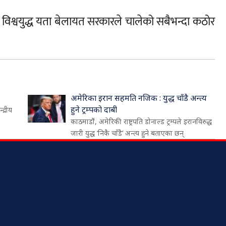
िश्वयुद्ध यता बेलायत सरकारले चालेको सबैभन्दा कठोर
अमेरिका इरान सहमति नजिक : युद्ध चाँडै अन्त्य
हुने ट्रम्पको दाबी
द्रीय
काठमाडौं, अमेरिकी राष्ट्रपति डोनाल्ड ट्रम्पले इरानविरुद्ध
जारी युद्ध ‘निकै चाँडै’ अन्त्य हुने बताएका छन्