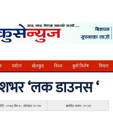
्य
पर्यटन
खेलकुद
विश्व
कुसे विशेष
विचार
देशभर ‘लक डाउनस ‘
 मिति : २०७६ चैत्र १०, सोमबार २०:२७
प्रकासित समय : २०:२७