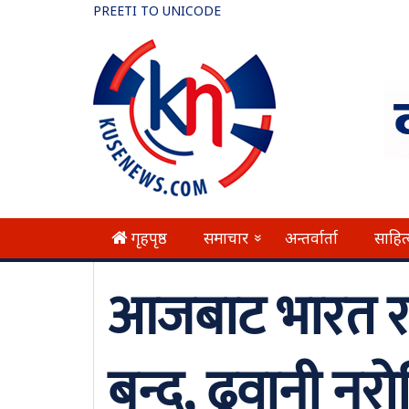
PREETI TO UNICODE
गृहपृष्ठ
समाचार
अन्तर्वार्ता
साहित
»
आजबाट भारत र 
बन्द, ढुवानी नरो