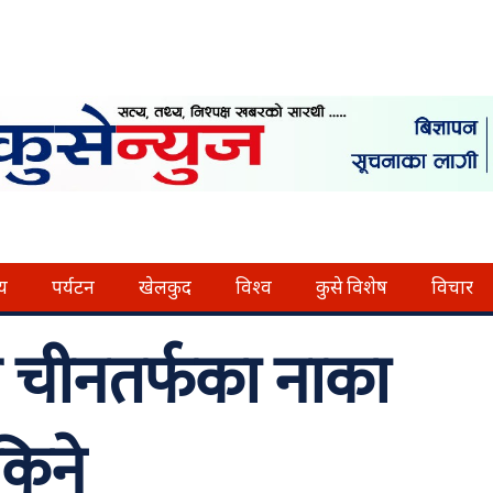
्य
पर्यटन
खेलकुद
विश्व
कुसे विशेष
विचार
चीनतर्फका नाका
किने