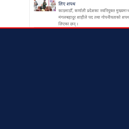
लिए शपथ
काठमाडौँ, कर्णाली प्रदेशका नवनियुक्त मुख्यमन्त्
मंगलबहादुर शाहीले पद तथा गोपनीयताको शप
लिएका छन् ।