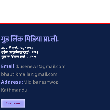
गुड लिंक मिडिया प्रा.ली.
कम्पनी दर्ता - १६८४१३
प्रेस काउन्सिल दर्ता - १२१
सूचना विभाग दर्ता - ४८१
Email :
kusenews@gmail.com
bhautikmalla@gmail.com
Address :
Mid baneshwor,
Kathmandu
Our Team