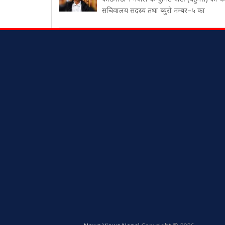
सचिवालय सदस्य तथा ब्युरो नम्बर–५ का