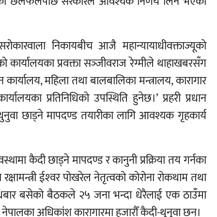
ाको छलफलपछि सरकारले आवश्यक निर्णय लिने भएको
, सरोकारवाला निकायबीच आजै महान्यायाधीवक्ताज्यूको
ाको कार्यालयका प्रवक्ता सञ्‍जीवराज रेग्मीले थाहाखबरसँग
्रधान कार्यालय, महिला तथा बालबालिका मन्त्रालय, कारागार
्यालयका प्रतिनिधिको उपस्थिति हुनेछ।’ प्रहरी प्रधान
 थुनुवा छाड्ने मापदण्ड तयारीका लागि आवश्यक गृहकार्य
ा कैदी छाड्ने मापदण्ड र कानुनी प्रक्रिया तय गर्नका
क्षामन्त्री ईश्‍वर पोखरेल नेतृत्वको कोरोना रोकथाम तथा
ुधबार बसेको बैठकले २५ जना भन्दा धेरैलाई एक ठाउँमा
 नेपालका अधिकांश कारागारमा हजारौँ कैदी-थुनुवा छन्।