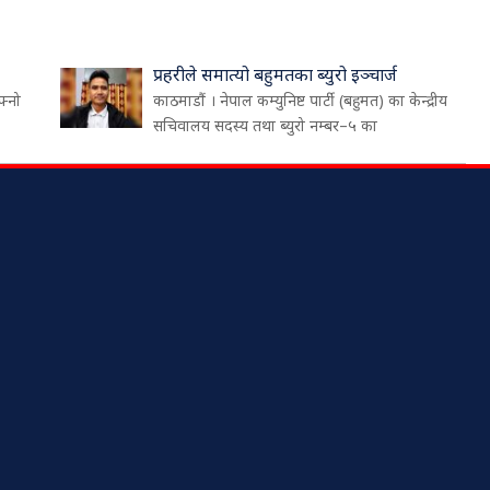
प्रहरीले समात्यो बहुमतका ब्युरो इञ्चार्ज
फ्नो
काठमाडौं । नेपाल कम्युनिष्ट पार्टी (बहुमत) का केन्द्रीय
सचिवालय सदस्य तथा ब्युरो नम्बर–५ का