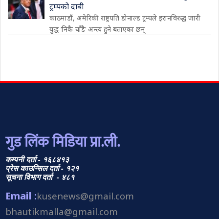
ट्रम्पको दाबी
काठमाडौं, अमेरिकी राष्ट्रपति डोनाल्ड ट्रम्पले इरानविरुद्ध जारी
युद्ध ‘निकै चाँडै’ अन्त्य हुने बताएका छन्
गुड लिंक मिडिया प्रा.ली.
कम्पनी दर्ता - १६८४१३
प्रेस काउन्सिल दर्ता - १२१
सूचना विभाग दर्ता - ४८१
Email :
kusenews@gmail.com
bhautikmalla@gmail.com