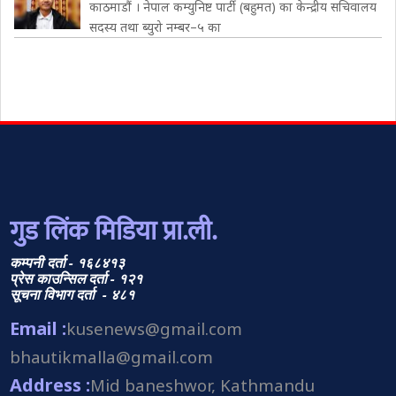
काठमाडौं । नेपाल कम्युनिष्ट पार्टी (बहुमत) का केन्द्रीय सचिवालय
सदस्य तथा ब्युरो नम्बर–५ का
गुड लिंक मिडिया प्रा.ली.
कम्पनी दर्ता - १६८४१३
प्रेस काउन्सिल दर्ता - १२१
सूचना विभाग दर्ता - ४८१
Email :
kusenews@gmail.com
bhautikmalla@gmail.com
Address :
Mid baneshwor, Kathmandu